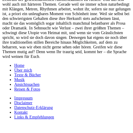
wohl auch mit härteren Themen. Gerade weil sie immer schon naturbedingt
mit Klängen, Metren, Rhythmen arbeitet, wohnt ihr, sofern sie nur gelungen
ist, a priori ein unleugbares Moment von Schönheit inne. Weil sie selbst bei
den schwierigsten Gehalten diese ihre Herkunft stets aufscheinen lässt,
macht sie das womöglich sogar inhaltlich manchmal belastbarer als Prosa
oder Dramatik. In Sehnsucht wie Verlust – zwei ihrer größten Themen –
schwingt diese Utopie von Heimat mit, und wenn sie vom Grässlichsten
spricht, so wird sie doch davon singen. Deswegen hat eigens sie noch über
ihre traditionellen stillen Bereiche hinaus Möglichkeiten, auf dem zu
beharren, was wir eben nicht gerne sehen oder hören. Greifen wir diese
Themen mutig auf! Denn wenn Ihr traurig seid, kommt her – die Sprache
wird weinen für Euch.
Home
Über mich
Texte & Bücher
Musik
Ansichtssachen
Reisen & Fotos
Impressum
Disclaimer
Datenschutz-Erklärung
Kontakt
Links & Empfehlungen