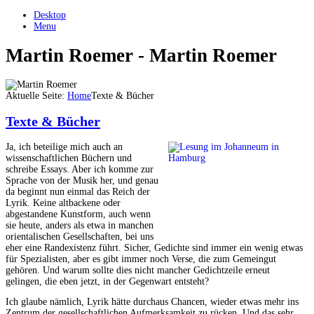
Desktop
Menu
Martin Roemer - Martin Roemer
Aktuelle Seite:
Home
Texte & Bücher
Texte & Bücher
Ja, ich beteilige mich auch an
wissenschaftlichen Büchern und
schreibe Essays. Aber ich komme zur
Sprache von der Musik her, und genau
da beginnt nun einmal das Reich der
Lyrik. Keine altbackene oder
abgestandene Kunstform, auch wenn
sie heute, anders als etwa in manchen
orientalischen Gesellschaften, bei uns
eher eine Randexistenz führt. Sicher, Gedichte sind immer ein wenig etwas
für Spezialisten, aber es gibt immer noch Verse, die zum Gemeingut
gehören. Und warum sollte dies nicht mancher Gedichtzeile erneut
gelingen, die eben jetzt, in der Gegenwart entsteht?
Ich glaube nämlich, Lyrik hätte durchaus Chancen, wieder etwas mehr ins
Zentrum der gesellschaftlichen Aufmerksamkeit zu rücken. Und das sehr