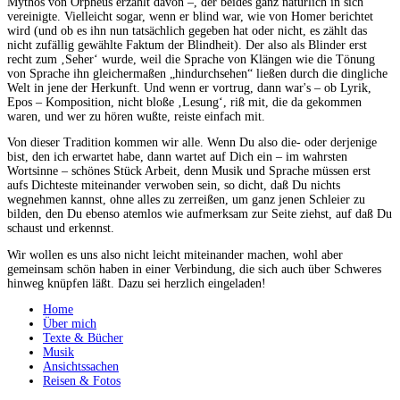
Mythos von Orpheus erzählt davon –, der beides ganz natürlich in sich
vereinigte. Vielleicht sogar, wenn er blind war, wie von Homer berichtet
wird (und ob es ihn nun tatsächlich gegeben hat oder nicht, es zählt das
nicht zufällig gewählte Faktum der Blindheit). Der also als Blinder erst
recht zum ‚Seher‘ wurde, weil die Sprache von Klängen wie die Tönung
von Sprache ihn gleichermaßen „hindurchsehen“ ließen durch die dingliche
Welt in jene der Herkunft. Und wenn er vortrug, dann war's – ob Lyrik,
Epos – Komposition, nicht bloße ‚Lesung‘, riß mit, die da gekommen
waren, und wer zu hören wußte, reiste einfach mit.
Von dieser Tradition kommen wir alle. Wenn Du also die- oder derjenige
bist, den ich erwartet habe, dann wartet auf Dich ein – im wahrsten
Wortsinne – schönes Stück Arbeit, denn Musik und Sprache müssen erst
aufs Dichteste miteinander verwoben sein, so dicht, daß Du nichts
wegnehmen kannst, ohne alles zu zerreißen, um ganz jenen Schleier zu
bilden, den Du ebenso atemlos wie aufmerksam zur Seite ziehst, auf daß Du
schaust und erkennst.
Wir wollen es uns also nicht leicht miteinander machen, wohl aber
gemeinsam schön haben in einer Verbindung, die sich auch über Schweres
hinweg knüpfen läßt. Dazu sei herzlich eingeladen!
Home
Über mich
Texte & Bücher
Musik
Ansichtssachen
Reisen & Fotos